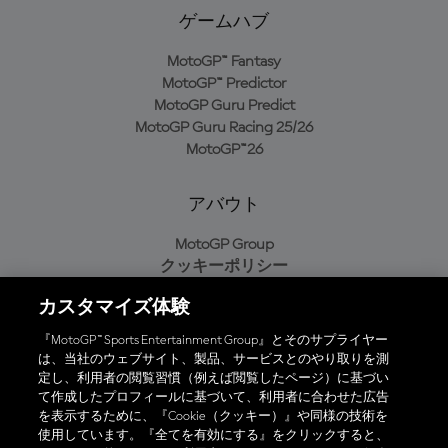
ゲームハブ
MotoGP™ Fantasy
MotoGP™ Predictor
MotoGP Guru Predict
MotoGP Guru Racing 25/26
MotoGP™26
アバウト
MotoGP Group
クッキーポリシー
利用規約
カスタマイズ体験
プライバシーポリシー
購入ポリシー
『MotoGP™ Sports Entertainment Group』とそのサプライヤー
は、当社のウェブサイト、製品、サービスとのやり取りを測
定し、利用者の閲覧習慣（例えば閲覧したページ）に基づい
て作成したプロフィールに基づいて、利用者に合わせた広告
オフィシャルアプリ
を表示するために、『Cookie（クッキー）』や同様の技術を
使用しています。『全てを有効にする』をクリックすると、