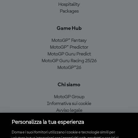
Hospitality
Packages
Game Hub
MotoGP™ Fantasy
MotoGP™ Predictor
MotoGP Guru Predict
MotoGP Guru Racing 25/26
MotoGP™26
Chi siamo
MotoGP Group
Informativa sui cookie
Avviso legale
Informativa sulla privacy
Personalizza la tua esperienza
Condizioni di acquisto
Dorna e i suoi fornitori utilizzano i cookie e tecnologie simili per