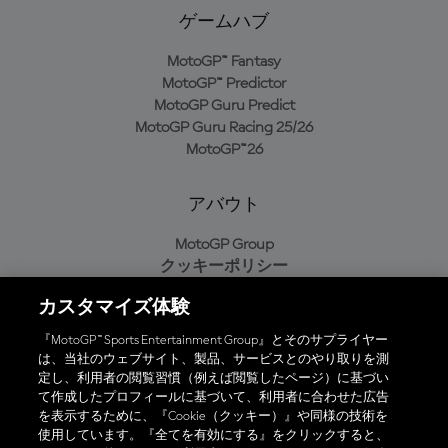
ゲームハブ
MotoGP™ Fantasy
MotoGP™ Predictor
MotoGP Guru Predict
MotoGP Guru Racing 25/26
MotoGP™26
アバウト
MotoGP Group
クッキーポリシー
利用規約
カスタマイズ体験
プライバシーポリシー
購入ポリシー
『MotoGP™ Sports Entertainment Group』とそのサプライヤー
は、当社のウェブサイト、製品、サービスとのやり取りを測
定し、利用者の閲覧習慣（例えば閲覧したページ）に基づい
て作成したプロフィールに基づいて、利用者に合わせた広告
オフィシャルアプリ
を表示するために、『Cookie（クッキー）』や同様の技術を
使用しています。『全てを有効にする』をクリックすると、