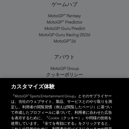
ゲームハブ
MotoGP™ Fantasy
MotoGP™ Predictor
MotoGP Guru Predict
MotoGP Guru Racing 25/26
MotoGP™26
アバウト
MotoGP Group
クッキーポリシー
利用規約
カスタマイズ体験
プライバシーポリシー
購入ポリシー
『MotoGP™ Sports Entertainment Group』とそのサプライヤー
は、当社のウェブサイト、製品、サービスとのやり取りを測
定し、利用者の閲覧習慣（例えば閲覧したページ）に基づい
て作成したプロフィールに基づいて、利用者に合わせた広告
オフィシャルアプリ
を表示するために、『Cookie（クッキー）』や同様の技術を
使用しています。『全てを有効にする』をクリックすると、