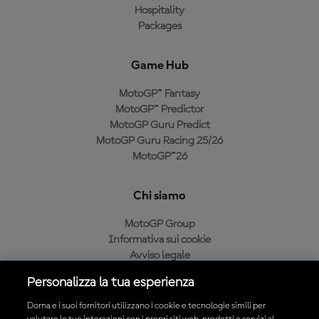
Hospitality
Packages
Game Hub
MotoGP™ Fantasy
MotoGP™ Predictor
MotoGP Guru Predict
MotoGP Guru Racing 25/26
MotoGP™26
Chi siamo
MotoGP Group
Informativa sui cookie
Avviso legale
Informativa sulla privacy
Personalizza la tua esperienza
Condizioni di acquisto
Dorna e i suoi fornitori utilizzano i cookie e tecnologie simili per