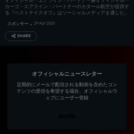
オフィシャル・エアライン・パートナー兼オフィシャル・
カーゴ・エアライン・パートナーのカタール航空が提供す
る『ベストテイクオフ』はソーシャルメディアを通じた投
票の結果、ティソ・スプリントでポールポジションからト
29 Apr 2025
スポンサー
ップを維持したファビオ・クアルタラロが受賞
SHARE
オフィシャルニュースレター
定期的にメールで配信される動画を含めたコン
テンツの受信を希望する場合、オフィシャルウ
ェブにユーザー登録
無料登録