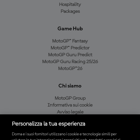
Hospitality
Packages
Game Hub
MotoGP™ Fantasy
MotoGP™ Predictor
MotoGP Guru Predict
MotoGP Guru Racing 25/26
MotoGP™26
Chi siamo
MotoGP Group
Informativa sui cookie
Avviso legale
Informativa sulla privacy
Personalizza la tua esperienza
Condizioni di acquisto
Dorna e i suoi fornitori utilizzano i cookie e tecnologie simili per