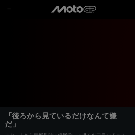
「後ろから見ているだけなんて嫌
だ」