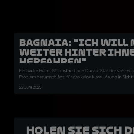
Bagnaia: "Ich will
weiter hinter ihn
herfahren"
Ein harter Heim-GP frustriert den Ducati-Star, der sich mi
Problem herumschlägt, für das keine klare Lösung in Sicht i
22 Juni 2025
Holen Sie sich 