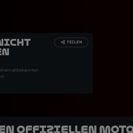
 nicht
TEILEN
en
t einem altbekannten
st.
den offiziellen Mot