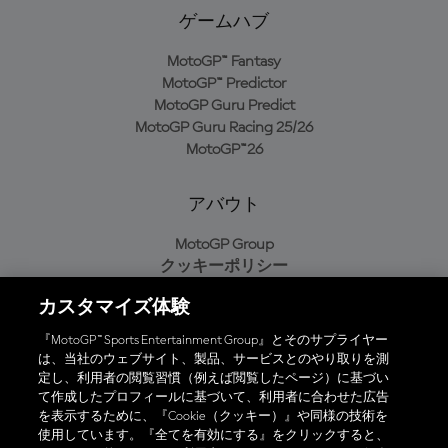
ゲームハブ
MotoGP™ Fantasy
MotoGP™ Predictor
MotoGP Guru Predict
MotoGP Guru Racing 25/26
MotoGP™26
アバウト
MotoGP Group
クッキーポリシー
利用規約
カスタマイズ体験
プライバシーポリシー
購入ポリシー
『MotoGP™ Sports Entertainment Group』とそのサプライヤー
は、当社のウェブサイト、製品、サービスとのやり取りを測
定し、利用者の閲覧習慣（例えば閲覧したページ）に基づい
て作成したプロフィールに基づいて、利用者に合わせた広告
オフィシャルアプリ
を表示するために、『Cookie（クッキー）』や同様の技術を
使用しています。『全てを有効にする』をクリックすると、