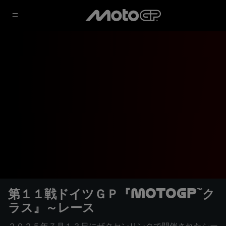
第１１戦ドイツＧＰ『MotoGP™ク
ラス』～レース