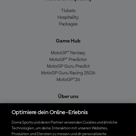
Tickets
Hospitality
Packages
Game Hub
MotoGP™ Fantasy
MotoGP™ Predictor
MotoGP Guru Predict
MotoGP Guru Racing 25/26
MotoGP™26
Über uns
MotoGP Group
Optimiere dein Online-Erlebnis
Cookie-Richtlinien
Geschäftsbedingungen
Dorna Sports und deren Partner verwenden Cookies und ähnliche
Technologien, um deine Interaktion mit unseren Websites,
Datenschutzrichtlinien
Produkten und Diensten zu messen und dir personalisierte
Kaufrichtlinie