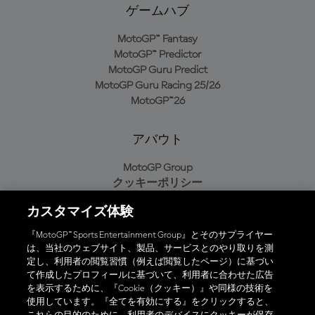
ゲームハブ
MotoGP™ Fantasy
MotoGP™ Predictor
MotoGP Guru Predict
MotoGP Guru Racing 25/26
MotoGP™26
アバウト
MotoGP Group
クッキーポリシー
利用規約
カスタマイズ体験
プライバシーポリシー
購入ポリシー
『MotoGP™ Sports Entertainment Group』とそのサプライヤー
は、当社のウェブサイト、製品、サービスとのやり取りを測
定し、利用者の閲覧習慣（例えば閲覧したページ）に基づい
て作成したプロフィールに基づいて、利用者に合わせた広告
オフィシャルアプリ
を表示するために、『Cookie（クッキー）』や同様の技術を
使用しています。『全てを有効にする』をクリックすると、