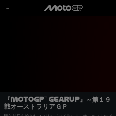
『MotoGP™ GearUp』～第１９
戦オーストラリアＧＰ