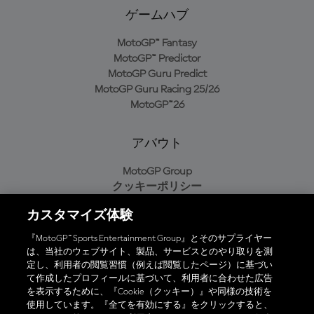
ゲームハブ
MotoGP™ Fantasy
MotoGP™ Predictor
MotoGP Guru Predict
MotoGP Guru Racing 25/26
MotoGP™26
アバウト
MotoGP Group
クッキーポリシー
利用規約
カスタマイズ体験
プライバシーポリシー
購入ポリシー
『MotoGP™ Sports Entertainment Group』とそのサプライヤー
は、当社のウェブサイト、製品、サービスとのやり取りを測
定し、利用者の閲覧習慣（例えば閲覧したページ）に基づい
て作成したプロフィールに基づいて、利用者に合わせた広告
オフィシャルアプリ
を表示するために、『Cookie（クッキー）』や同様の技術を
使用しています。『全てを有効にする』をクリックすると、