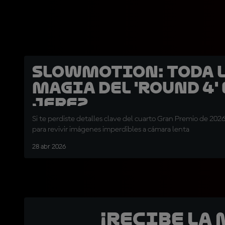
SLOWMOTION: Toda 
magia del 'Round 4'
Jerez
Si te perdiste detalles clave del cuarto Gran Premio de 202
para revivir imágenes imperdibles a cámara lenta
28 abr 2026
¡Recibe la