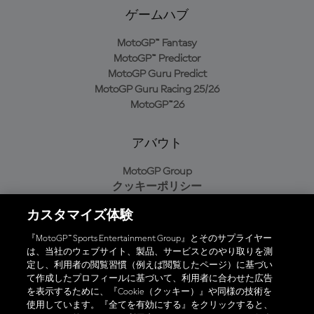
ゲームハブ
MotoGP™ Fantasy
MotoGP™ Predictor
MotoGP Guru Predict
MotoGP Guru Racing 25/26
MotoGP™26
アバウト
MotoGP Group
クッキーポリシー
利用規約
カスタマイズ体験
プライバシーポリシー
購入ポリシー
『MotoGP™ Sports Entertainment Group』とそのサプライヤー
は、当社のウェブサイト、製品、サービスとのやり取りを測
定し、利用者の閲覧習慣（例えば閲覧したページ）に基づい
て作成したプロフィールに基づいて、利用者に合わせた広告
オフィシャルアプリ
を表示するために、『Cookie（クッキー）』や同様の技術を
使用しています。『全てを有効にする』をクリックすると、