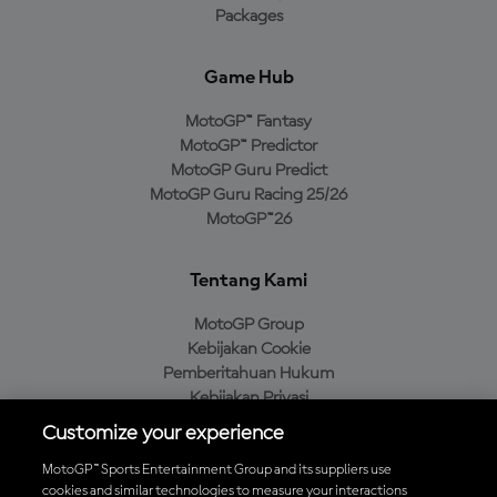
Packages
Game Hub
MotoGP™ Fantasy
MotoGP™ Predictor
MotoGP Guru Predict
MotoGP Guru Racing 25/26
MotoGP™26
Tentang Kami
MotoGP Group
Kebijakan Cookie
Pemberitahuan Hukum
Kebijakan Privasi
Kebijakan Pembelian
Customize your experience
MotoGP™ Sports Entertainment Group and its suppliers use
cookies and similar technologies to measure your interactions