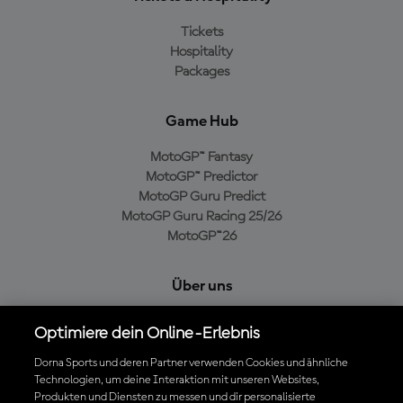
Tickets
Hospitality
Packages
Game Hub
MotoGP™ Fantasy
MotoGP™ Predictor
MotoGP Guru Predict
MotoGP Guru Racing 25/26
MotoGP™26
Über uns
MotoGP Group
Optimiere dein Online-Erlebnis
Cookie-Richtlinien
Geschäftsbedingungen
Dorna Sports und deren Partner verwenden Cookies und ähnliche
Technologien, um deine Interaktion mit unseren Websites,
Datenschutzrichtlinien
Produkten und Diensten zu messen und dir personalisierte
Kaufrichtlinie