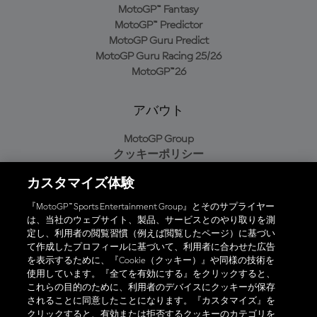
MotoGP™ Fantasy
MotoGP™ Predictor
MotoGP Guru Predict
MotoGP Guru Racing 25/26
MotoGP™26
アバウト
MotoGP Group
クッキーポリシー
利用規約
カスタマイズ体験
プライバシーポリシー
購入ポリシー
『MotoGP™ Sports Entertainment Group』とそのサプライヤー
は、当社のウェブサイト、製品、サービスとのやり取りを測
定し、利用者の閲覧習慣（例えば閲覧したページ）に基づい
て作成したプロフィールに基づいて、利用者に合わせた広告
オフィシャルアプリ
を表示するために、『Cookie（クッキー）』や同様の技術を
使用しています。『全てを有効にする』をクリックすると、
これらの目的のために、利用者のデバイスにクッキーが保存
されることに同意したことになります。『カスタマイズ』を
クリックすると、有効または拒否するクッキーのカテゴリを