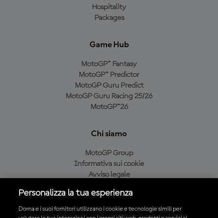
Hospitality
Packages
Game Hub
MotoGP™ Fantasy
MotoGP™ Predictor
MotoGP Guru Predict
MotoGP Guru Racing 25/26
MotoGP™26
Chi siamo
MotoGP Group
Informativa sui cookie
Avviso legale
Informativa sulla privacy
Personalizza la tua esperienza
Condizioni di acquisto
Dorna e i suoi fornitori utilizzano i cookie e tecnologie simili per