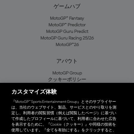
ゲームハブ
MotoGP™ Fantasy
MotoGP™ Predictor
MotoGP Guru Predict
MotoGP Guru Racing 25/26
MotoGP™26
アバウト
MotoGP Group
クッキーポリシー
利用規約
カスタマイズ体験
プライバシーポリシー
購入ポリシー
『MotoGP™ Sports Entertainment Group』とそのサプライヤー
は、当社のウェブサイト、製品、サービスとのやり取りを測
定し、利用者の閲覧習慣（例えば閲覧したページ）に基づい
て作成したプロフィールに基づいて、利用者に合わせた広告
オフィシャルアプリ
を表示するために、『Cookie（クッキー）』や同様の技術を
使用しています。『全てを有効にする』をクリックすると、