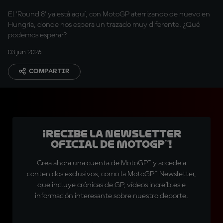
El 'Round 8' ya está aquí, con MotoGP aterrizando de nuevo en
Hungría, donde nos espera un trazado muy diferente. ¿Qué
podemos esperar?
03 jun 2026
COMPARTIR
¡Recibe la Newsletter
oficial de MotoGP™!
Crea ahora una cuenta de MotoGP™ y accede a
contenidos exclusivos, como la MotoGP™ Newsletter,
que incluye crónicas de GP, vídeos increíbles e
información interesante sobre nuestro deporte.