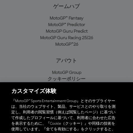
ゲームハブ
MotoGP™ Fantasy
MotoGP™ Predictor
MotoGP Guru Predict
MotoGP Guru Racing 25/26
MotoGP™26
アバウト
MotoGP Group
クッキーポリシー
利用規約
カスタマイズ体験
プライバシーポリシー
購入ポリシー
『MotoGP™ Sports Entertainment Group』とそのサプライヤー
は、当社のウェブサイト、製品、サービスとのやり取りを測
定し、利用者の閲覧習慣（例えば閲覧したページ）に基づい
て作成したプロフィールに基づいて、利用者に合わせた広告
オフィシャルアプリ
を表示するために、『Cookie（クッキー）』や同様の技術を
使用しています。『全てを有効にする』をクリックすると、