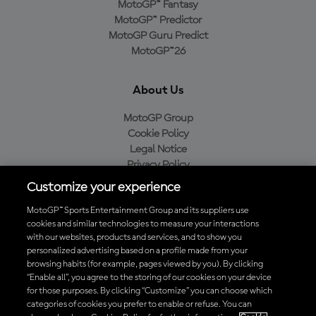
MotoGP™ Fantasy
MotoGP™ Predictor
MotoGP Guru Predict
MotoGP™26
About Us
MotoGP Group
Cookie Policy
Legal Notice
Privacy Policy
Purchase Policy
Customize your experience
MotoGP™ Sports Entertainment Group and its suppliers use
cookies and similar technologies to measure your interactions
with our websites, products and services, and to show you
Baixe o aplicativo oficial da MotoGP™
personalized advertising based on a profile made from your
browsing habits (for example, pages viewed by you). By clicking
“Enable all”, you agree to the storing of our cookies on your device
for those purposes. By clicking “Customize” you can choose which
categories of cookies you prefer to enable or refuse. You can
© 2026 MotoGP Sports Entertainment Group. Todos os direitos