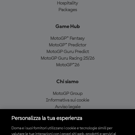
Hospitality
Packages
Game Hub
MotoGP™ Fantasy
MotoGP™ Predictor
MotoGP Guru Predict
MotoGP Guru Racing 25/26
MotoGP™26
Chi siamo
MotoGP Group
Informativa sui cookie
Avviso legale
Informativa sulla privacy
Personalizza la tua esperienza
Condizioni di acquisto
Dorna e i suoi fornitori utilizzano i cookie e tecnologie simili per
valutare le tue interazioni con i propri siti web, prodotti e servizi al