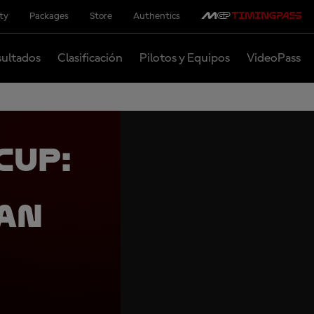
ity
Packages
Store
Authentics
ultados
Clasificación
Pilotos y Equipos
VideoPass
Cup:
an