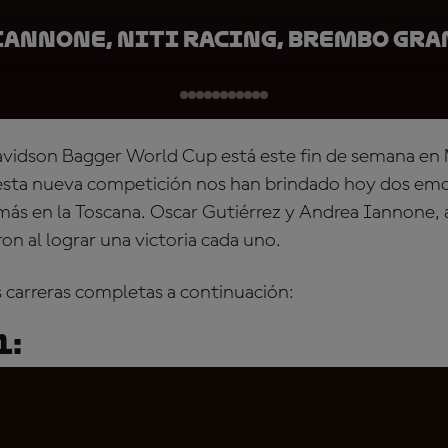
Iannone, Niti Racing, Brembo Gra
vidson Bagger World Cup está este fin de semana en 
 esta nueva competición nos han brindado hoy dos em
ás en la Toscana.
Oscar Gutiérrez
y
Andrea Iannone
,
ron al lograr una victoria cada uno.
s carreras completas a continuación:
1: