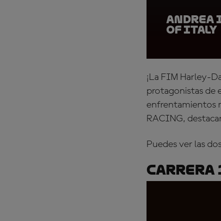
Andrea 
of Italy
¡La FIM Harley-Da
protagonistas de
enfrentamientos m
RACING
, destaca
Puedes ver las do
Carrera 