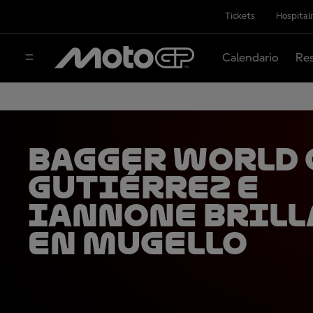
Tickets
Hospital
Calendario
Res
Bagger World 
Gutiérrez e
Iannone brill
en Mugello