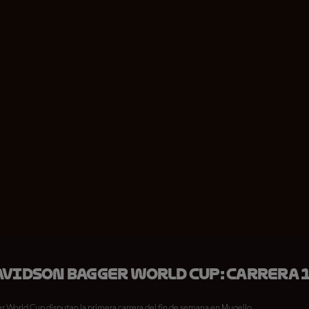
vidson Bagger World Cup: Carrera 1
er World Cup disputan la primera carrera del fin de semana en Mugello