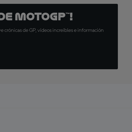
de MotoGP™!
 crónicas de GP, vídeos increíbles e información