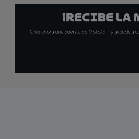
¡Recibe la
Crea ahora una cuenta de MotoGP™ y accede a con