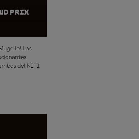
nd Prix
Andrea Iannone, Ni
of Italy
Mugello! Los
ocionantes
 ambos del
NITI