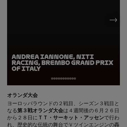
Andrea Iannone, Niti
Racing, Brembo Grand Prix
of Italy
オランダ大会
ヨーロッパラウンドの２戦目、シーズン３戦目と
なる
第３戦オランダ大会
は４週間後の６月２６日
から２８日に
ＴＴ・サーキット・アッセン
で行わ
れ、歴史的な伝統の舞台でＶツインエンジンの轟