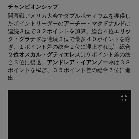
チャンピオンシップ
開幕戦アメリカ大会でダブルポディウムを獲得し
たポイントリーダーの
アーチー・マクドナルド
は
連続３位で３２ポイントを加算。総合４位
エリッ
ク・グラナド
は連続２位で最多４０ポイントを稼
ぎ、１ポイント差の総合２位に浮上すれば、総合
２位
オスカル・グティエレス
は９ポイント差の総
合３位に後退。
アンドレア・イアンノーネ
は３８
ポイントを稼ぎ、３５ポイント差の総合７位に進
出。