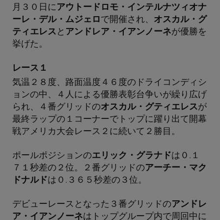
月３０日に
アウトードロモ・インテルナツィオナ
ーレ・デル・ムジェロ
で開催され、
オスカル・グ
ティエレス
と
アンドレア・イアンノーネ
が優勝を
挙げた。
レース１
気温２８度、路面温度４６度のドライコンディシ
ョンの中、４人による優勝表彰台争いが繰り広げ
られ、４番グリッドの
オスカル・グティエレス
が
最終ラップの１コーナーでトップに躍り出て開幕
戦アメリカ大会レース２に続いて２勝目。
ポールポジションの
エリック・グラナド
は０.１
７１秒差の２位。２番グリッドの
アーチー・マク
ドナルド
は０.３６５秒差の３位。
デビューレースとなった３番グリッドの
アンドレ
ア・イアンノーネ
はトップグループ内で周回中に