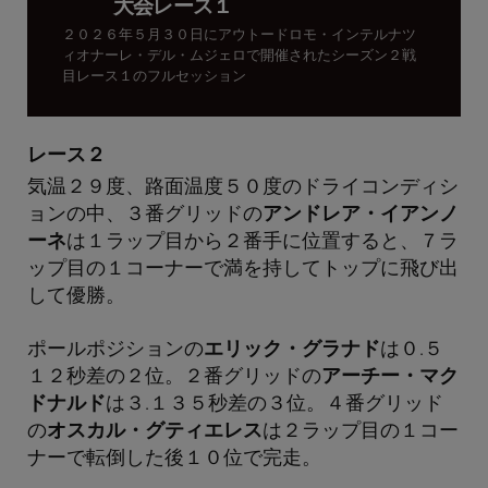
大会レース１
２０２６年５月３０日にアウトードロモ・インテルナツ
ィオナーレ・デル・ムジェロで開催されたシーズン２戦
目レース１のフルセッション
レース２
気温２９度、路面温度５０度のドライコンディシ
ョンの中、３番グリッドの
アンドレア・イアンノ
ーネ
は１ラップ目から２番手に位置すると、７ラ
ップ目の１コーナーで満を持してトップに飛び出
して優勝。
ポールポジションの
エリック・グラナド
は０.５
１２秒差の２位。２番グリッドの
アーチー・マク
ドナルド
は３.１３５秒差の３位。４番グリッド
の
オスカル・グティエレス
は２ラップ目の１コー
ナーで転倒した後１０位で完走。