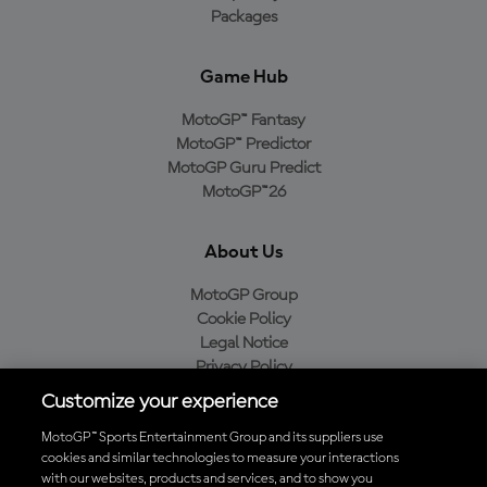
Packages
Game Hub
MotoGP™ Fantasy
MotoGP™ Predictor
MotoGP Guru Predict
MotoGP™26
About Us
MotoGP Group
Cookie Policy
Legal Notice
Privacy Policy
Purchase Policy
Customize your experience
MotoGP™ Sports Entertainment Group and its suppliers use
cookies and similar technologies to measure your interactions
with our websites, products and services, and to show you
Baixe o aplicativo oficial da MotoGP™