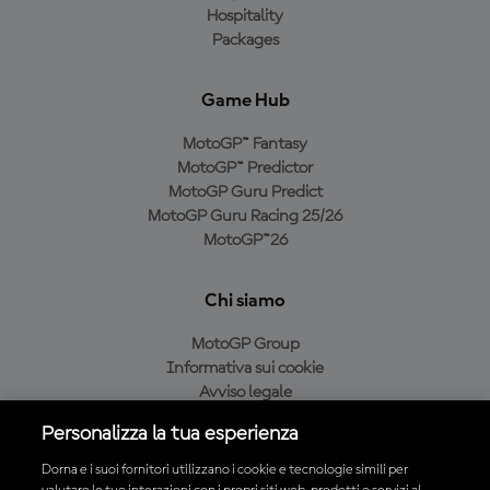
Hospitality
Packages
Game Hub
MotoGP™ Fantasy
MotoGP™ Predictor
MotoGP Guru Predict
MotoGP Guru Racing 25/26
MotoGP™26
Chi siamo
MotoGP Group
Informativa sui cookie
Avviso legale
Informativa sulla privacy
Personalizza la tua esperienza
Condizioni di acquisto
Dorna e i suoi fornitori utilizzano i cookie e tecnologie simili per