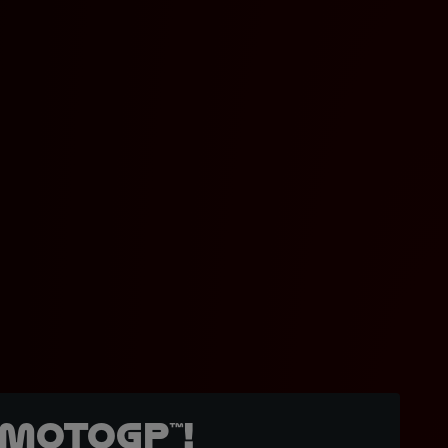
MotoGP™!