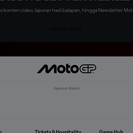
konten video, laporan hasil balapan, hingga Newsletter Moto
DAFTAR GRATIS
Sponsor Resmi
n
Tickets & Hospitality
Game Hub