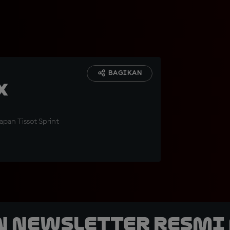
BAGIKAN
x
apan Tissot Sprint
n Newsletter Resmi 