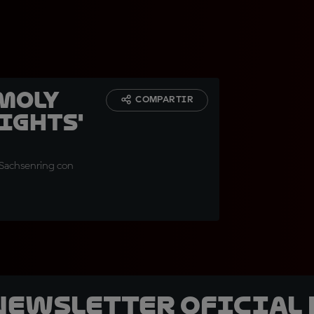
Moly
COMPARTIR
ights'
n Sachsenring con
 Newsletter oficial 