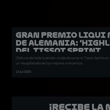
Gran Premio Liqui 
de Alemania: 'Highl
del Tissot Sprint
Disfruta de toda la acción vivida durante el Tissot Sprint e
un recopilatorio de los mejores momentos
12 jul 2025
¡Recibe la