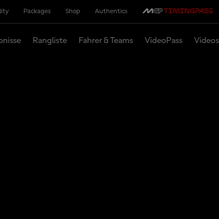
lity
Packages
Shop
Authentics
bnisse
Rangliste
Fahrer & Teams
VideoPass
Videos