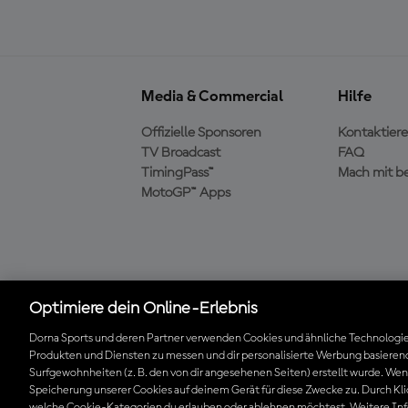
Media & Commercial
Hilfe
Offizielle Sponsoren
Kontaktiere
TV Broadcast
FAQ
TimingPass™
Mach mit b
MotoGP™ Apps
Die offizielle MotoGP™
Optimiere dein Online-Erlebnis
App herunterladen
Dorna Sports und deren Partner verwenden Cookies und ähnliche Technologie
Produkten und Diensten zu messen und dir personalisierte Werbung basierend
Surfgewohnheiten (z. B. den von dir angesehenen Seiten) erstellt wurde. Wenn 
© 2026 MotoGP Sports Entertainment Group. Alle Rechte vorbehalten
Speicherung unserer Cookies auf deinem Gerät für diese Zwecke zu. Durch Kli
welche Cookie-Kategorien du erlauben oder ablehnen möchtest. Weitere Info