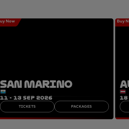
uy Now
Buy 
SAN MARINO
A
11 - 13 SEP 2026
18
TICKETS
PACKAGES