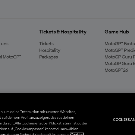
Tickets & Hospitality
Game Hub
 uns
Tickets
MotoGP™ Fanta
Hospitality
MotoGP™ Predi
ei MotoGP™
Packages
MotoGP Guru P
MotoGP Guru R
MotoGP™26
n, um deine Interaktion mit unseren Websites,
 auf deinem Profil anzuzeigen, das aus deinen
COOKIES AN
du auf „Alle Cookies erlauben“ klickst, stimmst du der
. Alle Handelsmarken sind Eigentum der jeweiligen Besitzer.
cken auf „Cookies anpassen“ kannst du auswählen,
rmationen findest du jederzeit in unseren
Cookie-