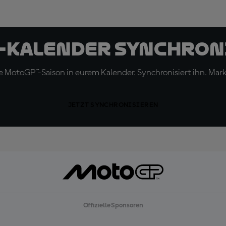
-Kalender synchron
 MotoGP™-Saison in eurem Kalender. Synchronisiert ihn. Marki
JETZT SYNCHRONISIEREN
Offizielle Sponsoren