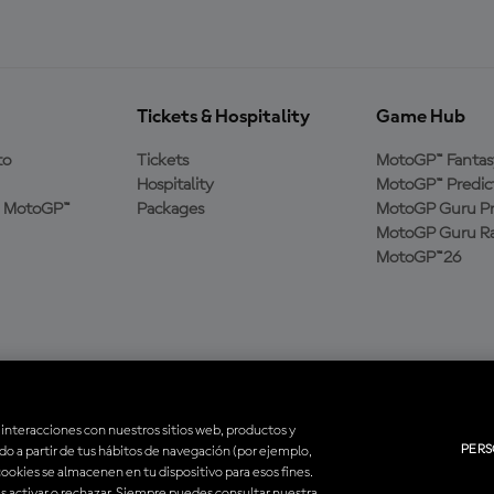
Tickets & Hospitality
Game Hub
to
Tickets
MotoGP™ Fantas
Hospitality
MotoGP™ Predic
a MotoGP™
Packages
MotoGP Guru Pr
MotoGP Guru Ra
MotoGP™26
 interacciones con nuestros sitios web, productos y
PERS
ado a partir de tus hábitos de navegación (por ejemplo,
rvados. Todas las marcas son propiedad de sus respectivos dueños.
 cookies se almacenen en tu dispositivo para esos fines.
es activar o rechazar. Siempre puedes consultar nuestra