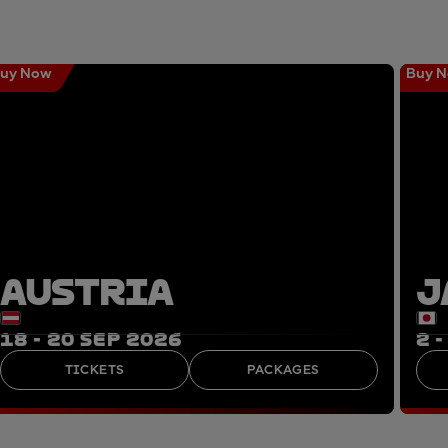
uy Now
Buy 
AUSTRIA
J
18 - 20 SEP 2026
2 
TICKETS
PACKAGES