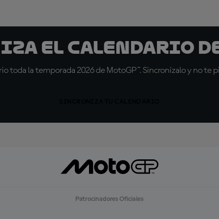
iza el calendario d
io toda la temporada 2026 de MotoGP™. Sincronízalo y no te pi
SINCRONIZA TU CALENDARIO
Patrocinadores Oficiales