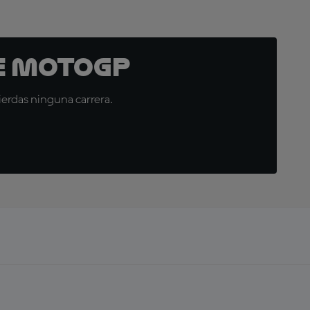
e MotoGP
erdas ninguna carrera.