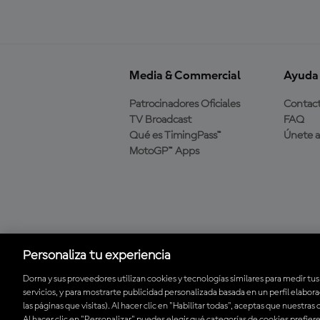
Media & Commercial
Ayuda
Patrocinadores Oficiales
Contac
TV Broadcast
FAQ
Qué es TimingPass™
Únete 
MotoGP™ Apps
Descarga la aplicación
oficial de MotoGP™
Personaliza tu experiencia
Dorna y sus proveedores utilizan cookies y tecnologías similares para medir tus
servicios, y para mostrarte publicidad personalizada basada en un perfil elabor
© 2026 MotoGP Sports Entertainment Group. Todos los derechos rese
las páginas que visitas). Al hacer clic en "Habilitar todas", aceptas que nuestras
Al hacer clic en "Personalizar" puedes elegir qué categorías de cookies prefier