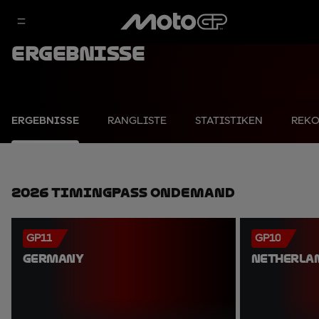
Ergebnisse
ERGEBNISSE
RANGLISTE
STATISTIKEN
REK
2026 TimingPass OnDemand
GP11
GP10
GERMANY
NETHERLA