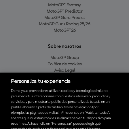
MotoGP™ Fantasy
MotoGP™ Predictor
MotoGP Guru Predict
MotoGP Guru Racing 25/26
MotoGP™26
Sobre nosotros
MotoGP Group
Política de cookies
Aviso Legal
Política de privacidad
Personaliza tu experiencia
Política de compra
Dorna y sus proveedores utilizan cookies y tecnologías similares
para medir tus interacciones con nuestros sitios web, productos y
servicios, y para mostrarte publicidad personalizada basada en un
Descarga la aplicación oficial de MotoGP™
perfil elaborado a partir de tus hábitos de navegación (por
ejemplo, las páginas que visitas). Al hacer clic en "Habilitar todas",
aceptas que nuestras cookies se almacenen en tu dispositivo para
esos fines. Al hacer clic en "Personalizar" puedes elegir qué