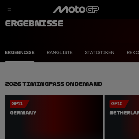
Ergebnisse
ERGEBNISSE
RANGLISTE
STATISTIKEN
REK
2026 TimingPass OnDemand
GP11
GP10
GERMANY
NETHERLA