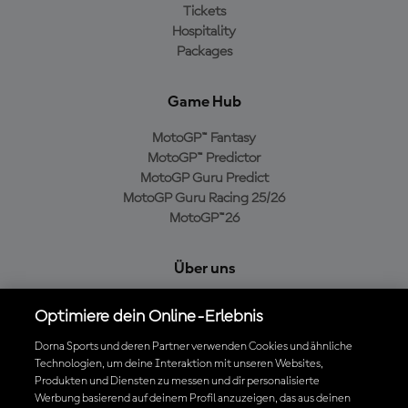
Tickets
Hospitality
Packages
Game Hub
MotoGP™ Fantasy
MotoGP™ Predictor
MotoGP Guru Predict
MotoGP Guru Racing 25/26
MotoGP™26
Über uns
MotoGP Group
Optimiere dein Online-Erlebnis
Cookie-Richtlinien
Geschäftsbedingungen
Dorna Sports und deren Partner verwenden Cookies und ähnliche
Technologien, um deine Interaktion mit unseren Websites,
Datenschutzrichtlinien
Produkten und Diensten zu messen und dir personalisierte
Kaufrichtlinie
Werbung basierend auf deinem Profil anzuzeigen, das aus deinen