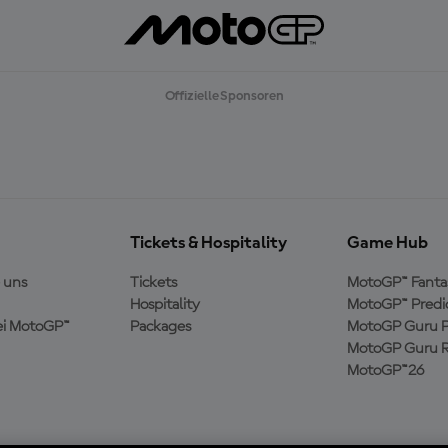
Offizielle Sponsoren
Tickets & Hospitality
Game Hub
 uns
Tickets
MotoGP™ Fanta
Hospitality
MotoGP™ Predi
ei MotoGP™
Packages
MotoGP Guru P
MotoGP Guru R
MotoGP™26