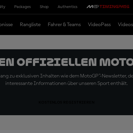
lity
Packages
Shop
Authentics
bnisse
Rangliste
Fahrer & Teams
VideoPass
Videos
den offiziellen Mot
ugang zu exklusiven Inhalten wie dem MotoGP™-Newsletter, d
interessante Informationen über unseren Sport enthält.
KOSTENLOS REGISTRIEREN