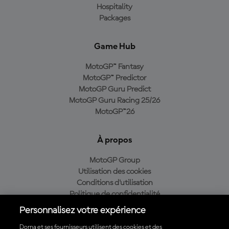
Hospitality
Packages
Game Hub
MotoGP™ Fantasy
MotoGP™ Predictor
MotoGP Guru Predict
MotoGP Guru Racing 25/26
MotoGP™26
À propos
MotoGP Group
Utilisation des cookies
Conditions d'utilisation
Politique de confidentialité
Politique d’achat
Personnalisez votre expérience
Dorna et ses fournisseurs utilisent des cookies et des