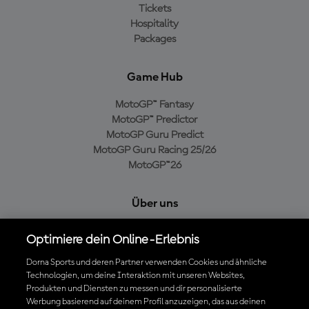
Tickets
Hospitality
Packages
Game Hub
MotoGP™ Fantasy
MotoGP™ Predictor
MotoGP Guru Predict
MotoGP Guru Racing 25/26
MotoGP™26
Über uns
MotoGP Group
Optimiere dein Online-Erlebnis
Cookie-Richtlinien
Geschäftsbedingungen
Dorna Sports und deren Partner verwenden Cookies und ähnliche
Technologien, um deine Interaktion mit unseren Websites,
Datenschutzrichtlinien
Produkten und Diensten zu messen und dir personalisierte
Kaufrichtlinie
Werbung basierend auf deinem Profil anzuzeigen, das aus deinen