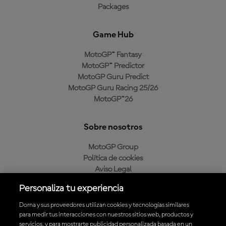
Packages
Game Hub
MotoGP™ Fantasy
MotoGP™ Predictor
MotoGP Guru Predict
MotoGP Guru Racing 25/26
MotoGP™26
Sobre nosotros
MotoGP Group
Política de cookies
Aviso Legal
Política de privacidad
Personaliza tu experiencia
Política de compra
Dorna y sus proveedores utilizan cookies y tecnologías similares
para medir tus interacciones con nuestros sitios web, productos y
servicios, y para mostrarte publicidad personalizada basada en un