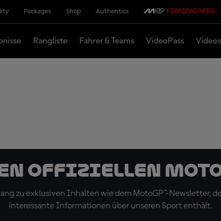
lity
Packages
Shop
Authentics
bnisse
Rangliste
Fahrer & Teams
VideoPass
Videos
den offiziellen Mot
ugang zu exklusiven Inhalten wie dem MotoGP™-Newsletter, d
interessante Informationen über unseren Sport enthält.