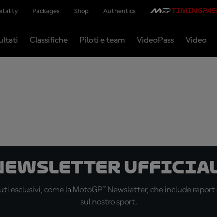
itality
Packages
Shop
Authentics
ultati
Classifiche
Piloti e team
VideoPass
Video
 newsletter ufficial
ti esclusivi, come la MotoGP™ Newsletter, che include report de
sul nostro sport.