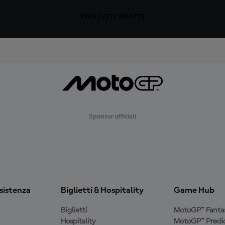
ISCRIVITI GRATIS
Sponsor ufficiali
ssistenza
Biglietti & Hospitality
Game Hub
Biglietti
MotoGP™ Fanta
Hospitality
MotoGP™ Predic