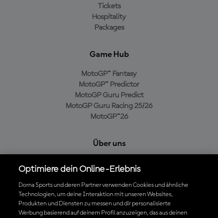
Tickets
Hospitality
Packages
Game Hub
MotoGP™ Fantasy
MotoGP™ Predictor
MotoGP Guru Predict
MotoGP Guru Racing 25/26
MotoGP™26
Über uns
MotoGP Group
Optimiere dein Online-Erlebnis
Cookie-Richtlinien
Geschäftsbedingungen
Dorna Sports und deren Partner verwenden Cookies und ähnliche
Technologien, um deine Interaktion mit unseren Websites,
Datenschutzrichtlinien
Produkten und Diensten zu messen und dir personalisierte
Kaufrichtlinie
Werbung basierend auf deinem Profil anzuzeigen, das aus deinen