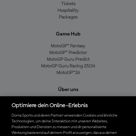
Tickets
Hospitality
Packages
Game Hub
MotoGP™ Fantasy
MotoGP™ Predictor
MotoGP Guru Predict
MotoGP Guru Racing 25/26
MotoGP™26
Über uns
MotoGP Group
Optimiere dein Online-Erlebnis
Cookie-Richtlinien
Geschäftsbedingungen
Dorna Sports und deren Partner verwenden Cookies und ähnliche
Technologien, um deine Interaktion mit unseren Websites,
Datenschutzrichtlinien
Produkten und Diensten zu messen und dir personalisierte
Kaufrichtlinie
Werbung basierend auf deinem Profil anzuzeigen, das aus deinen