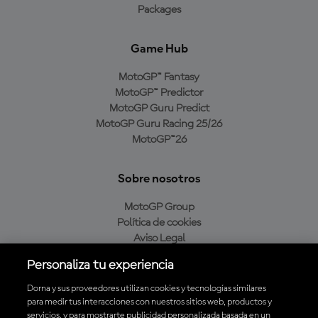
Packages
Game Hub
MotoGP™ Fantasy
MotoGP™ Predictor
MotoGP Guru Predict
MotoGP Guru Racing 25/26
MotoGP™26
Sobre nosotros
MotoGP Group
Política de cookies
Aviso Legal
Política de privacidad
Personaliza tu experiencia
Política de compra
Dorna y sus proveedores utilizan cookies y tecnologías similares
para medir tus interacciones con nuestros sitios web, productos y
servicios, y para mostrarte publicidad personalizada basada en un