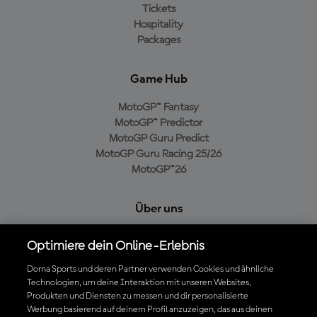
Tickets
Hospitality
Packages
Game Hub
MotoGP™ Fantasy
MotoGP™ Predictor
MotoGP Guru Predict
MotoGP Guru Racing 25/26
MotoGP™26
Über uns
MotoGP Group
Optimiere dein Online-Erlebnis
Cookie-Richtlinien
Geschäftsbedingungen
Dorna Sports und deren Partner verwenden Cookies und ähnliche
Technologien, um deine Interaktion mit unseren Websites,
Datenschutzrichtlinien
Produkten und Diensten zu messen und dir personalisierte
Kaufrichtlinie
Werbung basierend auf deinem Profil anzuzeigen, das aus deinen