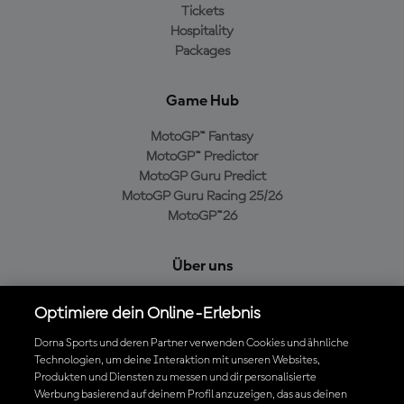
Tickets
Hospitality
Packages
Game Hub
MotoGP™ Fantasy
MotoGP™ Predictor
MotoGP Guru Predict
MotoGP Guru Racing 25/26
MotoGP™26
Über uns
MotoGP Group
Optimiere dein Online-Erlebnis
Cookie-Richtlinien
Geschäftsbedingungen
Dorna Sports und deren Partner verwenden Cookies und ähnliche
Technologien, um deine Interaktion mit unseren Websites,
Datenschutzrichtlinien
Produkten und Diensten zu messen und dir personalisierte
Kaufrichtlinie
Werbung basierend auf deinem Profil anzuzeigen, das aus deinen