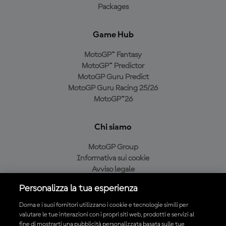
Packages
Game Hub
MotoGP™ Fantasy
MotoGP™ Predictor
MotoGP Guru Predict
MotoGP Guru Racing 25/26
MotoGP™26
Chi siamo
MotoGP Group
Informativa sui cookie
Avviso legale
Informativa sulla privacy
Personalizza la tua esperienza
Condizioni di acquisto
Dorna e i suoi fornitori utilizzano i cookie e tecnologie simili per
valutare le tue interazioni con i propri siti web, prodotti e servizi al
fine di mostrarti una pubblicità personalizzata basata sulle tue