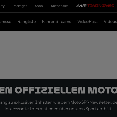
lity
Packages
Shop
Authentics
bnisse
Rangliste
Fahrer & Teams
VideoPass
Videos
den offiziellen Mot
ugang zu exklusiven Inhalten wie dem MotoGP™-Newsletter, d
interessante Informationen über unseren Sport enthält.